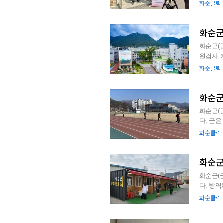
공동체를 
화순클릭
화순군
화순군(
원검사 키트 5만6
용자 ▲임
화순클릭
화순군
화순군(
다. 군은 지난 17일부터 봄철 상황실 운영을 시작, 오는 29일부터 2월 2일까지 설 명절 상황실을 화
순군청 산
화순클릭
화순군
화순군(
다. 방역체계 전환은 정부의 방침에 따른 조치다. 정부는 전라남도, 광주광역시, 경기도 평택과 안
성 4곳을
화순클릭