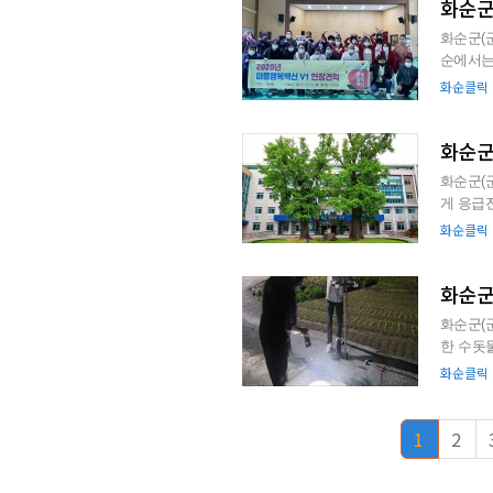
화순군
화순군(
순에서는
기부, 공동
화순클릭
화순군
화순군(
게 응급진료 체계를 운영한다.
‘...
화순클릭
화순군
화순군(군수
한 수돗
부터 26일
화순클릭
1
2