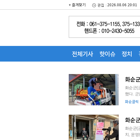
+ 즐겨찾기
2026.08.06 20:01
전체기사
핫이슈
정치
화순군
화순군(
했다. 군은 봄철 영농 준비기에 영농 부산물 소각 등 산불발생 증가가 예상됨에 따라, 읍·면 진화장
비 탑재, 
화순클릭
화순군
화순군(
치, 운영한다. 지난 3일 문을 연 센터는 행정기관과 지역주민