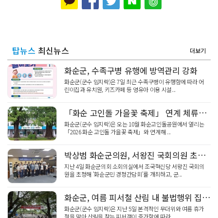
탑뉴스
최신뉴스
더보기
화순군, 수족구병 유행에 방역관리 강화
화순군(군수 임지락)은 7일 최근 수족구병이 유행함에 따라 어
린이집과 유치원, 키즈카페 등 영유아 이용 시설...
「화순 고인돌 가을꽃 축제」 연계 체류형 관광·지역경제 활성화 추진
화순군(군수 임지락)은 오는 10월 화순고인돌공원에서 열리는
「2026 화순 고인돌 가을꽃 축제」와 연계해 ...
박상범 화순군의원, 서왕진 국회의원 초청 “화순군민 경청간담회”개최
지난 4일 화순군의회 소회의실에서 조국혁신당 서왕진 국회의
원을 초청해 '화순군민 경청간담회'를 개최하고, 군...
화순군, 여름 피서철 산림 내 불법행위 집중단속
화순군(군수 임지락)은 지난 5일 본격적인 무더위와 여름 휴가
철을 맞아 산림을 찾는 피서객이 증가함에 따라 ...