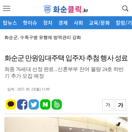
탑뉴스
핫이슈
정치
경제
사회
교육/문화
칼럼/
화순군, 수족구병 유행에 방역관리 강화
「화순 고인돌 가을꽃 축제」 연계 체류형 관광·지역경...
화순군 만원임대주택 입주자 추첨 행사 성료
박상범 화순군의원, 서왕진 국회의원 초청 “화순군민 경...
최종 76세대 선정 완료...신혼부부 잔여 물량 24호 하반
화순군, 여름 피서철 산림 내 불법행위 집중단속
기 추가 모집 예정
화순군, 소상공인과 상생을 위한 소통 간담회 개최
입력 : 2025. 06. 23(월) 11:09
화순군, 가뭄 선제 대응 총력
군민과의 공감대화, 폭염 대응 현장 방문으로 전환
가
가
화순군, 문해교사와 소통 간담회 개최
화순군, 산림관계자 간담회 개최