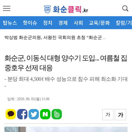
탑뉴스
핫이슈
정치
경제
사회
교육/문화
칼럼/
박상범 화순군의원, 서왕진 국회의원 초청 “화순군민 경...
화순군, 여름 피서철 산림 내 불법행위 집중단속
화순군, 이동식 대형 양수기 도입... 여름철 집
화순군, 소상공인과 상생을 위한 소통 간담회 개최
중호우 선제 대응
화순군, 가뭄 선제 대응 총력
- 분당 최대 4,500ℓ 배수 성능으로 침수 피해 최소화 기대
군민과의 공감대화, 폭염 대응 현장 방문으로 전환
-
화순군, 문해교사와 소통 간담회 개최
입력 : 2026. 06. 01(월) 11:06
화순군, 산림관계자 간담회 개최
화순군, 장관감염증 예방수칙 준수 당부
가
가
화순군, 취약계층 ‘찾아가는 결핵검진’ 실시