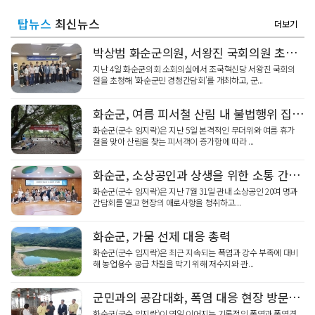
탑뉴스
최신뉴스
더보기
박상범 화순군의원, 서왕진 국회의원 초청 “화순군민 경청간담회”개최
지난 4일 화순군의회 소회의실에서 조국혁신당 서왕진 국회의
원을 초청해 '화순군민 경청간담회'를 개최하고, 군...
화순군, 여름 피서철 산림 내 불법행위 집중단속
화순군(군수 임지락)은 지난 5일 본격적인 무더위와 여름 휴가
철을 맞아 산림을 찾는 피서객이 증가함에 따라 ...
화순군, 소상공인과 상생을 위한 소통 간담회 개최
화순군(군수 임지락)은 지난 7월 31일 관내 소상공인 20여 명과
간담회를 열고 현장의 애로사항을 청취하고...
화순군, 가뭄 선제 대응 총력
화순군(군수 임지락)은 최근 지속되는 폭염과 강수 부족에 대비
해 농업용수 공급 차질을 막기 위해 저수지와 관...
군민과의 공감대화, 폭염 대응 현장 방문으로 전환
화순군(군수 임지락)이 연일 이어지는 기록적인 폭염과 폭염경