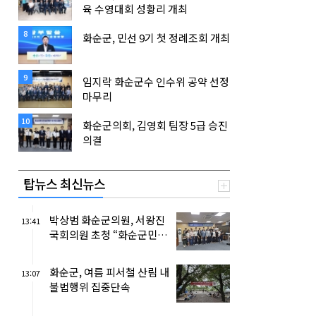
육 수영대회 성황리 개최
8
화순군, 민선 9기 첫 정례조회 개최
9
임지락 화순군수 인수위 공약 선정
마무리
10
화순군의회, 김영회 팀장 5급 승진
의결
탑뉴스 최신뉴스
박상범 화순군의원, 서왕진
13:41
국회의원 초청 “화순군민 경
청간담회”개최
화순군, 여름 피서철 산림 내
13:07
불법행위 집중단속