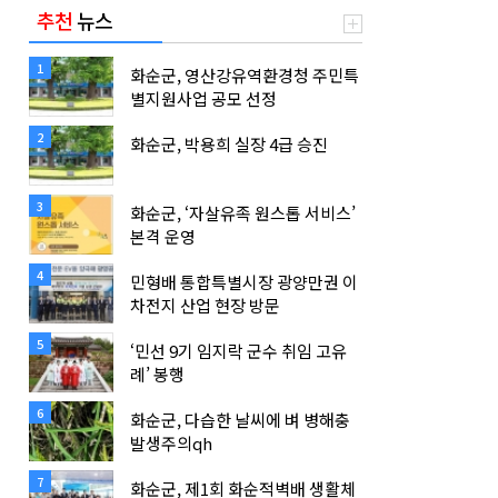
추천
뉴스
1
화순군, 영산강유역환경청 주민특
별지원사업 공모 선정
2
화순군, 박용희 실장 4급 승진
3
화순군, ‘자살유족 원스톱 서비스’
본격 운영
4
민형배 통합특별시장 광양만권 이
차전지 산업 현장 방문
5
‘민선 9기 임지락 군수 취임 고유
례’ 봉행
6
화순군, 다습한 날씨에 벼 병해충
발생주의qh
7
화순군, 제1회 화순적벽배 생활체