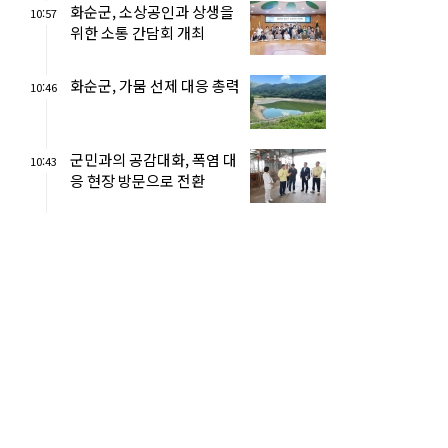
화순군, 소상공인과 상생을
10:57
위한 소통 간담회 개최
화순군, 가뭄 선제 대응 총력
10:46
군민과의 공감대화, 폭염 대
10:43
응 현장 방문으로 전환