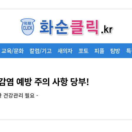
교육/문화
칼럼/기고
새의자
포토
피플
탐방
특
염 예방 주의 사항 당부!
 건강관리 필요 -