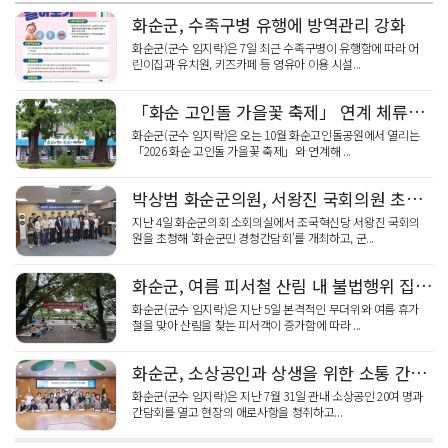
화순군, 수족구병 유행에 방역관리 강화
화순군(군수 임지락)은 7일 최근 수족구병이 유행함에 따라 어
린이집과 유치원, 키즈카페 등 영유아 이용 시설...
「화순 고인돌 가을꽃 축제」 연계 체류형 관광·지역경제 활성화 추진
화순군(군수 임지락)은 오는 10월 화순고인돌공원에서 열리는
「2026 화순 고인돌 가을꽃 축제」와 연계해 ...
박상범 화순군의원, 서왕진 국회의원 초청 “화순군민 경청간담회”개최
지난 4일 화순군의회 소회의실에서 조국혁신당 서왕진 국회의
원을 초청해 '화순군민 경청간담회'를 개최하고, 군...
화순군, 여름 피서철 산림 내 불법행위 집중단속
화순군(군수 임지락)은 지난 5일 본격적인 무더위와 여름 휴가
철을 맞아 산림을 찾는 피서객이 증가함에 따라 ...
화순군, 소상공인과 상생을 위한 소통 간담회 개최
화순군(군수 임지락)은 지난 7월 31일 관내 소상공인 20여 명과
간담회를 열고 현장의 애로사항을 청취하고...