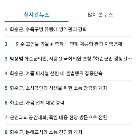
실시간뉴스
많이 본 뉴스
1
화순군, 수족구병 유행에 방역관리 강화
2
「화순 고인돌 가을꽃 축제」 연계 체류형 관광·지역경제 활성화 추진
3
박상범 화순군의원, 서왕진 국회의원 초청 “화순군민 경청간담회”개최
4
화순군, 여름 피서철 산림 내 불법행위 집중단속
5
화순군, 소상공인과 상생을 위한 소통 간담회 개최
6
화순군, 가뭄 선제 대응 총력
7
군민과의 공감대화, 폭염 대응 현장 방문으로 전환
8
화순군, 문해교사와 소통 간담회 개최