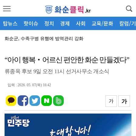
탑뉴스
핫이슈
정치
경제
사회
교육/문화
칼럼/
화순군, 수족구병 유행에 방역관리 강화
「화순 고인돌 가을꽃 축제」 연계 체류형 관광·지역경...
“아이 행복‧어르신 편안한 화순 만들겠다”
박상범 화순군의원, 서왕진 국회의원 초청 “화순군민 경...
류종옥 후보 9일 오전 11시 선거사무소 개소식
화순군, 여름 피서철 산림 내 불법행위 집중단속
화순군, 소상공인과 상생을 위한 소통 간담회 개최
입력 : 2026. 05. 07(목) 16:42
화순군, 가뭄 선제 대응 총력
가
가
군민과의 공감대화, 폭염 대응 현장 방문으로 전환
화순군, 문해교사와 소통 간담회 개최
화순군, 산림관계자 간담회 개최