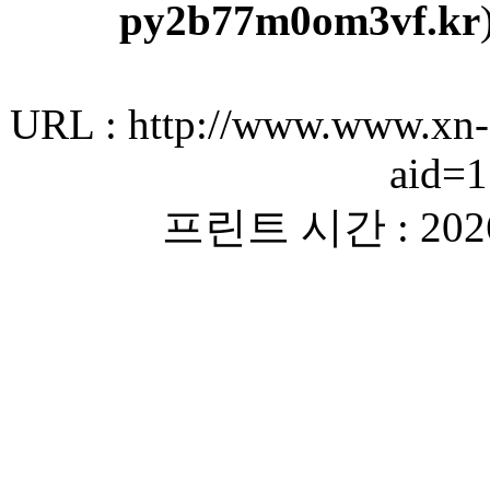
py2b77m0om3vf.kr
URL : http://www.www.xn-
aid=
프린트 시간 : 2026